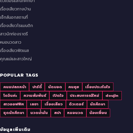
ติวเตอร์และนักศึกษา
เรื่องเสียวทางบ้าน
เซ็กส์นอกสถานที่
เรื่องเสียวโรแมนติก
สาวนักท่องราตรี
หมอนวดสาว
เรื่องเสียวฟิตเนส
คุณแม่และสาวใหญ่
POPULAR TAGS
คนแปลกหน้า
ปาร์ตี้
นัดบอด
คนคุย
เรื่องประทับใจ
โดจินค่ะ
ความสัมพันธ์
เปิดใจ
ประสบการณ์ใหม่
doujin
สาวออฟฟิศ
เลขา
เรื่องเสียว
ติวเตอร์
นักศึกษา
ชุดนักศึกษา
นวดน้ำมัน
สปา
หมอนวด
น้องเพื่อน
ข้อมูลเพิ่มเติม