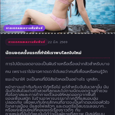
การเดทและความสัมพันธ์
22 มี.ค. 2569
การเดทและความสัมพันธ์
นัดบอดครั้งแรกที่ทำให้เราพบโลกใบใหม่
การไปนัดบอดอาจจะเป็นฝันร้ายหรือเรื่องน่ากลัวสำหรับบาง
คน เพราะเราไม่อาจคาดเดาได้เลยว่าคนที่เพื่อนหรือคนรู้จัก
แนะนำมาให้ จะเป็นคนที่มีนิสัยใจคอเป็นอย่างไร บุคลิก
หน้าตาจะเข้ากันกับเราได้หรือไม่ แต่สำหรับฉันในเวลานั้น มัน
ฉันตัดสินใจแต่งตัวสวยที่สุดและไปตามนัดบอดตามคำชวน
คือโอกาสและการท้าทายตัวเองให้หลุดออกจากพื้นที่
ของเพื่อนสนิท ในร้านอาหารบรรยากาศดีที่แสนอบอุ่น
ปลอดภัย เพื่อพบกับใครสักคนที่อาจจะเป็นคำตอบของหัวใจ
ใจกลางเมือง มีแสงไฟสลัวๆ และดนตรีแจ๊สบรรเลงเบาๆ
หรือแค่เพื่อนใหม่ที่คอยแชร์เรื่องราวดีๆ กัน
ชายหนุ่มที่ฉันได้พบนับได้ว่าเป็นผู้ชายที่สุภาพ มีเสน่ห์แบบ