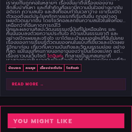
เราคุยกันถูกคอในหลายๆ เรื่องจนมาถึงเรื่องของงาน
ลึกลับน่าค้นหา และที่สำคัญคือเขามีความมั่นใจอย่างมากใน
อดิเรก ความสนใจ และสิ่งที่ชอบทำในเวลาว่าง เขาเริ่มเปิด
ตัวเองตั้งแต่ประโยคทักทายแรกที่เริ่มต้นขึ้น ทุกอย่างดู
เผยตัวตนมากขึ้น โดยโชว์คอลเลกชันความสนใจในฝั่งคอม
เหนือกว่าที่ฉันคาดการณ์ไว้
มิคและผลงานศิลปะวัฒนธรรมญี่ปุ่นที่ไม่เหมือนใคร และ
คืนนั้นจบลงด้วยความประทับใจ ความเป็นธรรมชาติ และ
อย่างเปิดเผยและจริงใจ เขาได้แนะนำมุมมองใหม่ที่ฉันไม่เคย
เรื่องของการเรียนรู้ตัวตนของคนในแบบที่เขี้ยวและเปิดเผย
รู้จักมาก่อน เกี่ยวกับความบันเทิงและวัฒนธรรมย่อย อย่าง
ที่สุด แม้ในมุมที่คนภายนอกอาจมองว่าเป็นเรื่องแปลก แต่
เรื่องราวบนเว็บไซต์
โดจินค่ะ
ที่กลายเป็นบทสนทนาที่
เราสองคนกลับมองมันเป็นเรื่องมีเสน่ห์ เป็นการนัดบอดที่ฉัน
สนุกสนาน ไม่ใช่เรื่องน่าอาย แต่เป็นการเปิดโลกทัศน์ในสิ่งที่
จะไม่ลืมเลย และเรารู้แน่ชัดว่าความสัมพันธ์ระหว่างเราสอง
นัดบอด
คนคุย
เรื่องประทับใจ
โดจินค่ะ
เราไม่คุ้นเคยให้เห็นมุมมองของศิลปะและอารมณ์ขันที่ทำให้
คนจะต้องเริ่มต้นและเดินหน้าต่อไปอย่างน่าตื่นเต้นที่สุด
เราทั้งคู่มีเรื่องคุยกันแบบไม่หยุดพักเลยตลอดคืน
READ MORE →
YOU MIGHT LIKE