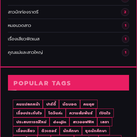
สาวนักท่องราตรี
2
หมอนวดสาว
1
เรื่องเสียวฟิตเนส
1
คุณแม่และสาวใหญ่
1
POPULAR TAGS
คนแปลกหน้า
ปาร์ตี้
นัดบอด
คนคุย
เรื่องประทับใจ
โดจินค่ะ
ความสัมพันธ์
เปิดใจ
ประสบการณ์ใหม่
doujin
สาวออฟฟิศ
เลขา
เรื่องเสียว
ติวเตอร์
นักศึกษา
ชุดนักศึกษา